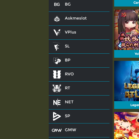
Car
BG
Askmeslot
VPlus
SL
Yo
BP
RVO
RT
NET
Legen
SP
GMW