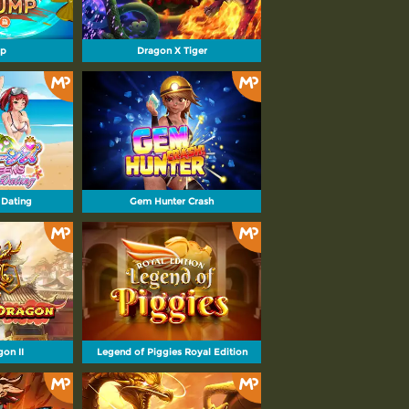
mp
Dragon X Tiger
 Dating
Gem Hunter Crash
on II
Legend of Piggies Royal Edition