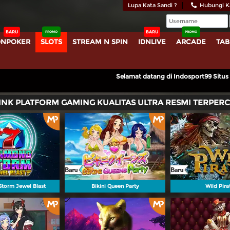
Lupa Kata Sandi ?
Hubungi K
BARU
BARU
PROMO
PROMO
DNPOKER
SLOTS
STREAM N SPIN
IDNLIVE
ARCADE
TAB
Selamat datang di Indosport99 Situs Judi Slo
INK PLATFORM GAMING KUALITAS ULTRA RESMI TERPERC
torm Jewel Blast
Bikini Queen Party
Wild Pira