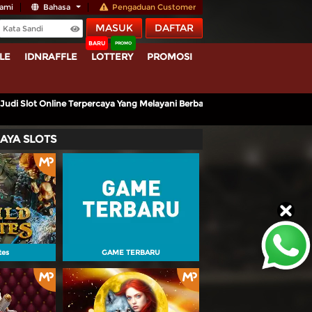
ami
Bahasa
Pengaduan Customer
DAFTAR
BARU
PROMO
LE
IDNRAFFLE
LOTTERY
PROMOSI
t Online Terpercaya Yang Melayani Berbagai Permainan Judi Slot Gacor Hari 
AYA SLOTS
tes
GAME TERBARU