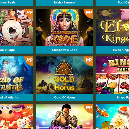
nival Beats
Taisho Samurai
SushiCa
kai Village
Cleopatra's Code
Elves Kin
d of Atlantis
Gold Of Horus
Bingo F