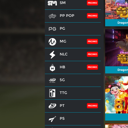
SM
PROMO
PP POP
PROMO
Dragon
PG
MG
PROMO
NLC
PROMO
HB
PROMO
Dragon
5G
TTG
PT
PROMO
PS