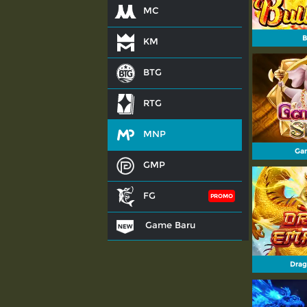
MC
B
KM
BTG
RTG
MNP
Gan
GMP
FG
PROMO
Game Baru
Drag