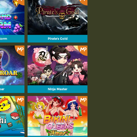
torm
Pirate's Gold
oar
Ninja Master