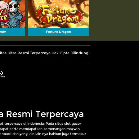
nter
Fortune Dragon
as Ultra Resmi Terpercaya.Hak Cipta Dilindungi.
a Resmi Terpercaya
t terpercaya di Indonesia. Pada situs slot gacor
 di dapat serta mendapatkan kemenangan maxwin
hback dan yang lain lain nya bahkan juga termasuk