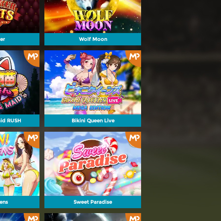
er
Wolf Moon
aid RUSH
Bikini Queen Live
eens
Sweet Paradise